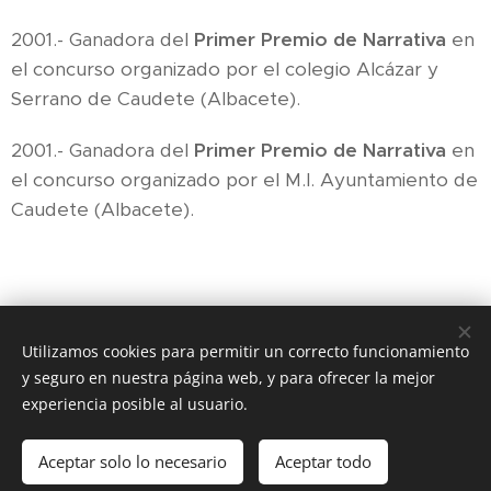
2001.- Ganadora del
Primer Premio de Narrativa
en
el concurso organizado por el colegio Alcázar y
Serrano de Caudete (Albacete).
2001.- Ganadora del
Primer Premio de Narrativa
en
el concurso organizado por el M.I. Ayuntamiento de
Caudete (Albacete).
Utilizamos cookies para permitir un correcto funcionamiento
y seguro en nuestra página web, y para ofrecer la mejor
experiencia posible al usuario.
© 2023
Ángela Conejero. Actriz y cantante.
Aceptar solo lo necesario
Aceptar todo
Creado con
Webnode
Cookies
Comenzar
¡Crea tu página web gratis!